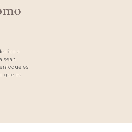
cómo
dedico a
a sean
i enfoque es
o que es