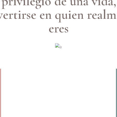
 privilegio de una vida,
ertirse en quien real
eres