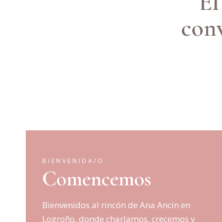
El
conv
BIENVENIDA/O
Comencemos
Bienvenidos al rincón de Ana Ancín en
Logroño, donde charlamos, crecemos y