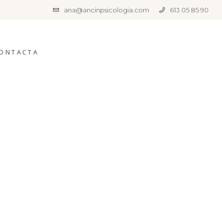
ana@ancinpsicologia.com
613 05 85 90
ONTACTA